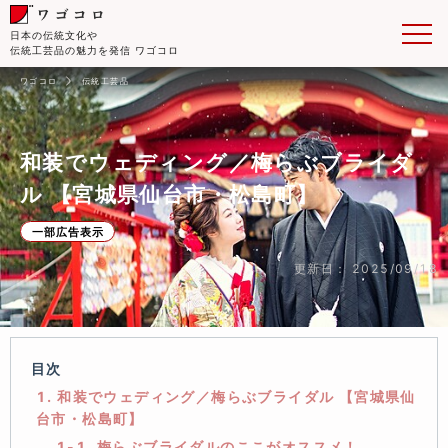
日本の伝統文化や
伝統工芸品の魅力を発信 ワゴコロ
ワゴコロ
伝統工芸品
和装でウェディング／梅らぶブライダ
ル 【宮城県仙台市・松島町】
一部広告表示
更新日： 2025/09/18
目次
1. 和装でウェディング／梅らぶブライダル 【宮城県仙
台市・松島町】
1-1. 梅らぶブライダルのここがオススメ！