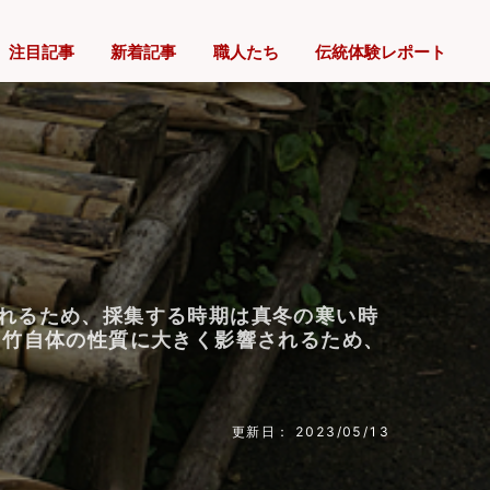
注目記事
新着記事
職人たち
伝統体験レポート
まれるため、採集する時期は真冬の寒い時
、竹自体の性質に大きく影響されるため、
更新日： 2023/05/13