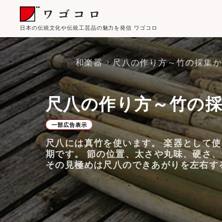
日本の伝統文化や伝統工芸品の魅力を発信 ワゴコロ
和楽器
尺八の作り方～竹の採集
尺八の作り方～竹の
一部広告表示
尺八には真竹を使います。 楽器として
期です。 節の位置、太さや丸味、硬さ
その見極めは尺八のできあがりを左右す