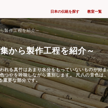
日本の伝統を探す
教室一覧
から製作工程を紹介～
採集から製作工程を紹介～
使われる真竹はあまり水分をもっていないものが好
、色つやを吟味しながら選別します。 尺八の音色は
る重要な部分です。