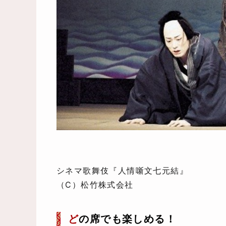
シネマ歌舞伎『人情噺文七元結』
（C）松竹株式会社
ど
の席でも楽しめる！