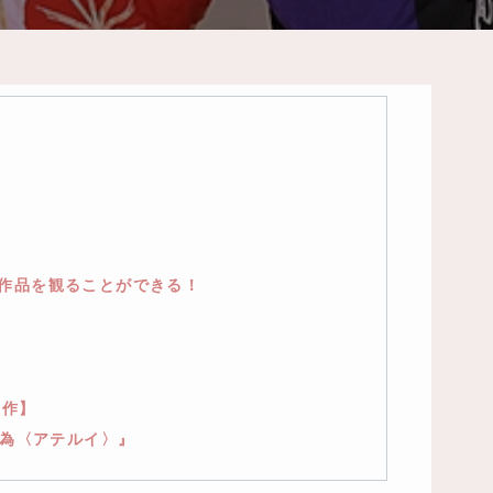
い作品を観ることができる！
新作】
弖流為〈アテルイ〉』