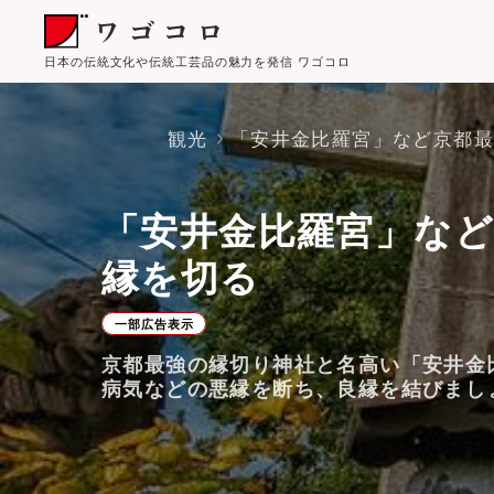
日本の伝統文化や伝統工芸品の魅力を発信 ワゴコロ
観光
「安井金比羅宮」など京都最
「安井金比羅宮」など
縁を切る
一部広告表示
京都最強の縁切り神社と名高い「安井金
病気などの悪縁を断ち、良縁を結びまし