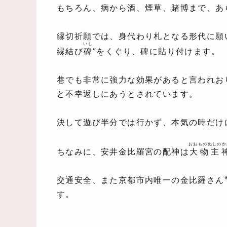
もちろん、病から酒、煙草、賭博まで、あ
縁切祈願では、身代わり札となる形代に願いを
いし
縁結び
碑
”をくぐり、碑に貼り付けます。
巷でも非常に強力な効果があると言われお
と不幸返しにあうとされています。
決して遊び半分では行かず、本気の時だけ
おおものぬしのか
ちなみに、安井金比羅宮の配神は
大物主
交通安全、また京都市内唯一の金比羅さん
す。