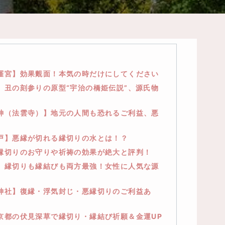
比羅宮】効果覿面！本気の時だけにしてください
】丑の刻参りの原型“宇治の橋姫伝説”、源氏物
明神（法雲寺）】地元の人間も恐れるご利益、悪
井戸】悪縁が切れる縁切りの水とは！？
】縁切りのお守りや祈祷の効果が絶大と評判！
社】縁切りも縁結びも両方最強！女性に人気な源
野神社】復縁・浮気封じ・悪縁切りのご利益あ
京都の伏見深草で縁切り・縁結び祈願＆金運UP