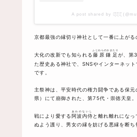
A post shared by む͓̽つ͓̽み͓̽ (@
京都最強の縁切り神社として一番に上がる
ふじわらのかまたり
大化の改新でも知られる
藤原鎌足
が、第
た歴史ある神社で、SNSやインターネッ
です。
主祭神は、平安時代の権力闘争である保元
県）にて崩御された、第75代・崇徳天皇。
あわのないし
戦により愛する
阿波内侍
と離れ離れになっ
ぬよう護り、男女の縁を妨げる悪縁を断ち