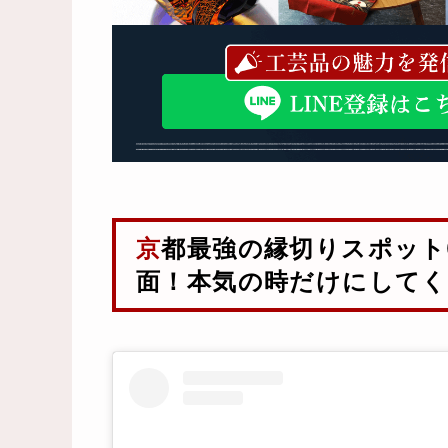
京都最強の縁切りスポット①【安井金比羅宮】効果覿
面！本気の時だけにして