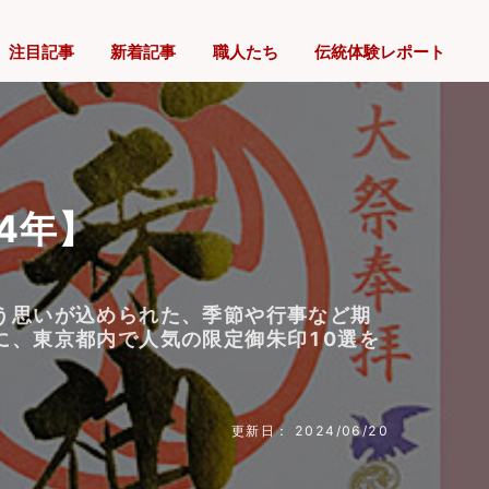
注目記事
新着記事
職人たち
伝統体験レポート
4年】
う思いが込められた、季節や行事など期
に、東京都内で人気の限定御朱印10選を
更新日： 2024/06/20