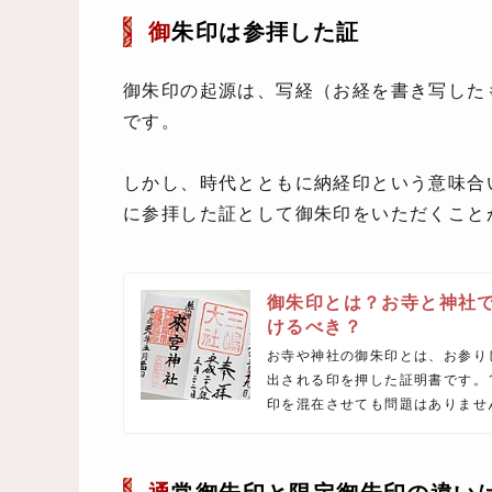
御
朱印は参拝した証
御朱印の起源は、写経（お経を書き写した
です。
しかし、時代とともに納経印という意味合
に参拝した証として御朱印をいただくこと
御朱印とは？お寺と神社
けるべき？
お寺や神社の御朱印とは、お参り
出される印を押した証明書です。
印を混在させても問題はありませ
お寺と神社の御朱印の違い、もら
ど、御朱印について詳しくご紹介