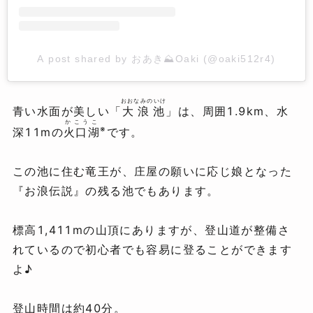
A post shared by おあき⛰Oaki (@oaki512r4)
おおなみのいけ
青い水面が美しい「
大浪池
」は、周囲1.9km、水
かこうこ
※
深11mの
火口湖
です。
この池に住む竜王が、庄屋の願いに応じ娘となった
『お浪伝説』の残る池でもあります。
標高1,411mの山頂にありますが、登山道が整備さ
れているので初心者でも容易に登ることができます
よ♪
登山時間は約40分。