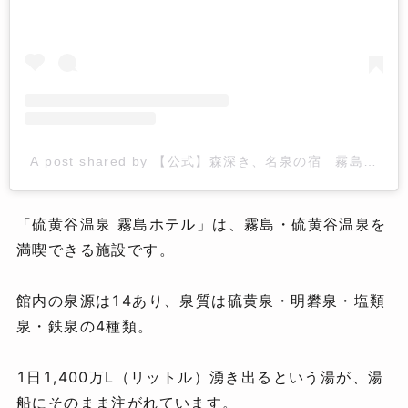
A post shared by 【公式】森深き、名泉の宿 霧島ホテル (@kiri
「硫黄谷温泉 霧島ホテル」は、霧島・硫黄谷温泉を
満喫できる施設です。
館内の泉源は14あり、泉質は硫黄泉・明礬泉・塩類
泉・鉄泉の4種類。
1日1,400万L（リットル）湧き出るという湯が、湯
船にそのまま注がれています。