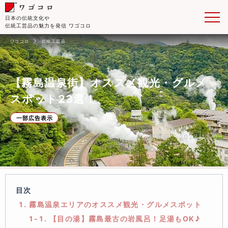
日本の伝統文化や
伝統工芸品の魅力を発信 ワゴコロ
ワゴコロ
伝統工芸品
【霧島温泉街】オススメ観光・グルメ
スポット23選！
一部広告表示
更新日： 2023/12/08
目次
1. 霧島温泉エリアのオススメ観光・グルメスポット
1-1. 【目の湯】霧島最古の岩風呂！足湯もOK♪