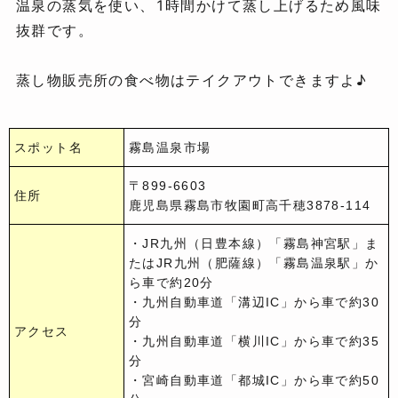
温泉の蒸気を使い、1時間かけて蒸し上げるため風味
抜群です。
蒸し物販売所の食べ物はテイクアウトできますよ♪
スポット名
霧島温泉市場
〒899-6603
住所
鹿児島県霧島市牧園町高千穂3878-114
・JR九州（日豊本線）「霧島神宮駅」ま
たはJR九州（肥薩線）「霧島温泉駅」か
ら車で約20分
・九州自動車道「溝辺IC」から車で約30
分
アクセス
・九州自動車道「横川IC」から車で約35
分
・宮崎自動車道「都城IC」から車で約50