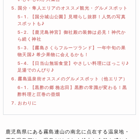
5. 国分・隼人エリアのオススメ観光・グルメスポット
5-1. 【国分城山公園】見晴らし抜群！人気の写真
スポットも♪
5-2. 【鹿児島神宮】御社殿の装飾は必見！神代か
ら続く神社
5-3. 【霧島さくらフルーツランド】一年中旬の果
物天国♪ 希少果物に会えるかも！
5-4. 【日当山無垢食堂】やさしい料理にほっこり♪
足湯でのんびり♪
6. 霧島温泉街オススメのグルメスポット（他エリア）
6-1. 【黒酢の郷 桷志田】黒酢の常識が変わる！黒
酢料理と圧巻の壺畑
7. おわりに
鹿児島県にある霧島連山の南北に点在する温泉地・