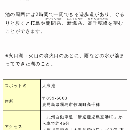
池の周囲には2時間で一周できる遊歩道があり、ぐる
かいもんだけ
しんもえだけ
たかちほのみね
りと歩くと桜島や
開聞岳
、
新燃岳
、
高千穂峰
を望む
ことができます。
※火口湖：火山の噴火口のあとに、雨などの水が溜ま
ってできた湖のこと。
スポット名
大浪池
〒899-6603
住所
鹿児島県霧島市牧園町高千穂
・九州自動車道「溝辺鹿児島空港IC」か
ら車で約45分
アクセス
・鹿児島交通「大浪池登山口」バス停 下