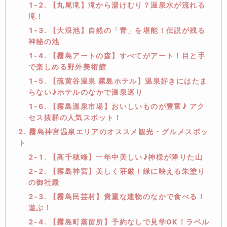
1-2. 【丸尾滝】滝から湯けむり？温泉水が流れる
滝！
1-3. 【大浪池】自然の「青」を堪能！伝説が残る
神秘の池
1-4. 【霧島アートの森】すべてがアート！目と手
で楽しめる野外美術館
1-5. 【硫黄谷温泉 霧島ホテル】温泉好きにはたま
らない♪ホテルのなかで温泉巡り
1-6. 【霧島温泉市場】おいしいものが豊富♪ アク
セス抜群の人気スポット！
2. 霧島神宮温泉エリアのオススメ観光・グルメスポッ
ト
2-1. 【高千穂峰】一年中美しい♪神様が降りた山
2-2. 【霧島神宮】美しく荘厳！緑に映える朱塗り
の御社殿
2-3. 【霧島民芸村】貴重な建物のなかで食べる！
遊ぶ！
2-4. 【霧島町蒸留所】予約なしで見学OK！ラベル