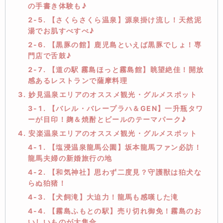
の手書き体験も♪
2-5. 【さくらさくら温泉】源泉掛け流し！天然泥
湯でお肌すべすべ♪
2-6. 【黒豚の館】鹿児島といえば黒豚でしょ！専
門店で舌鼓♪
2-7. 【道の駅 霧島ほっと霧島館】眺望絶佳！開放
感あるレストランで薩摩料理
3. 妙見温泉エリアのオススメ観光・グルメスポット
3-1. 【バレル・バレープラハ＆GEN】一升瓶タワ
ーが目印！麹＆焼酎とビールのテーマパーク♪
4. 安楽温泉エリアのオススメ観光・グルメスポット
4-1. 【塩浸温泉龍馬公園】坂本龍馬ファン必訪！
龍馬夫婦の新婚旅行の地
4-2. 【和気神社】思わず二度見？守護獣は狛犬な
らぬ狛猪！
4-3. 【犬飼滝】大迫力！龍馬も感嘆した滝
4-4. 【霧島ふもとの駅】売り切れ御免！霧島のお
いしいものが大集合