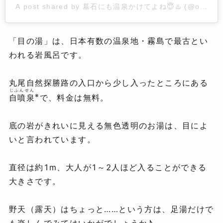
A post shared by 墓石にも温泉かけてよね😇♨️ (@onsen_g
「目の湯」は、日本有数の温泉地・霧島で最古とい
われる岩風呂です。
丸尾自然探勝路の入口から少し入ったところにある
じふんせん
※
自噴泉
で、料金は無料。
底の岩がきれいに見える無色透明のお湯は、目によ
いと言われています。
直径は約1m、大人が1～2人ほど入ることができる
大きさです。
野天（露天）はちょっと……という方は、足湯だけで
も楽しんでみてはいかがでしょうか♪