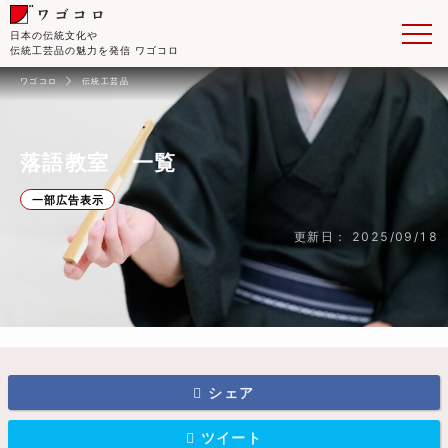
日本の伝統文化や
伝統工芸品の魅力を発信 ワゴコロ
ワゴコロ
伝統工芸品
落語教室 一覧
一部広告表示
更新日： 2025/09/18
シェア
ツイート