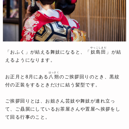
やっこしまだ
「おふく」が結える舞妓になると、「
奴島田
」が結
えるようになります。
はっさく
お正月と8月にある
八朔
のご挨拶回りのとき、黒紋
付の正装をするときだけに結う髪型です。
ご挨拶回りとは、お姐さん芸妓や舞妓が連れ立っ
て、ご贔屓にしているお茶屋さんや置屋へ挨拶をし
て回る行事のこと。