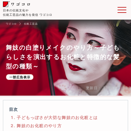
日本の伝統文化や
伝統工芸品の魅力を発信 ワゴコロ
ワゴコロ
伝統工芸品
舞妓の白塗りメイクのやり方～子ども
らしさを演出するお化粧と特徴的な髪
型の種類～
一部広告表示
更新日： 2023/05/13
目次
1. 子どもっぽさが大切な舞妓のお化粧とは
2. 舞妓のお化粧のやり方