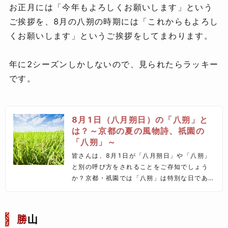
お正月には「今年もよろしくお願いします」という
ご挨拶を、8月の八朔の時期には「これからもよろし
くお願いします」というご挨拶をしてまわります。
年に2シーズンしかしないので、見られたらラッキー
です。
8月1日（八月朔日）の「八朔」と
は？～京都の夏の風物詩、祇園の
「八朔」～
皆さんは、8月1日が「八月朔日」や「八朔」
と別の呼び方をされることをご存知でしょう
か？京都・祇園では「八朔」は特別な日であ
り、夏の風物詩としても知られています。こ
の記事では、八朔とは何か、どのような歴史
があるのか、そして舞妓さんとの関係やどの
勝
山
ようなことが行われるのか、八朔についてご