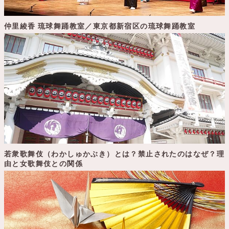
仲里綾香 琉球舞踊教室／東京都新宿区の琉球舞踊教室
若衆歌舞伎（わかしゅかぶき）とは？禁止されたのはなぜ？理
由と女歌舞伎との関係