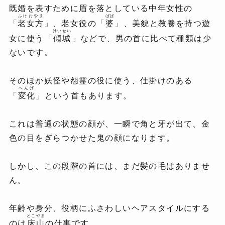
既婚を表すために眉を落としている中年女性の
ふけおやま
ばば
「
老女方
」、老女役の「
婆
」、美貌と教養を持つ遊
けいせい
女に使う「
傾城
」などで、男の首に比べて種類は少
ないです。
そのほか妖怪や怨霊の役に使う、仕掛けのある
へんげ
「
変化
」という首もあります。
これは普通の状態の顔が、一瞬で角と牙が出て、金
色の目をぎらつかせた鬼の顔になります。
しかし、この段階の首には、まだ髪の毛はありませ
ん。
年齢や身分、役柄にふさわしいヘアスタイルにする
とこやま
のは
床山
の仕事です。