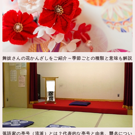
舞妓さんの花かんざしをご紹介～季節ごとの種類と意味も解説
落語家の亭号（流派）とは？代表的な亭号と由来、襲名につい