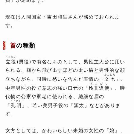
員」が定めます。
現在は人間国宝・吉田和生さんが務めておられま
す。
首
の種類
たちやく
立役
(男役)で有名なものとして、男性主人公に用い
られる、顔から飛び出すほどの太い眉と男性的な顔
ぶんしち
立ちながら、同時に愁いを含んだ表情の「
文七
」、
けんびし
中年男性の役で意志の強い口元の「
検非違使
」、時
代物の公家や家老に使われる、繊細な眉の
こうめい
「
孔明
」、若い美男子役の「源太」などがありま
す。
女方としては、かわいらしい未婚の女性の「娘」、