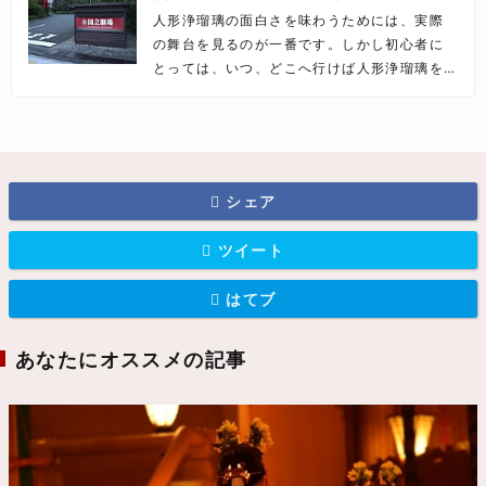
人形浄瑠璃の面白さを味わうためには、実際
の舞台を見るのが一番です。しかし初心者に
とっては、いつ、どこへ行けば人形浄瑠璃を
見ることができるかさえ分からないでしょ
う。
ここではおもな年間スケジュールと、開催さ
れている場所、また知っておけば舞台が10倍
楽しめるお役立ち情報をご紹介します。
シェア
ツイート
はてブ
あなたにオススメの記事