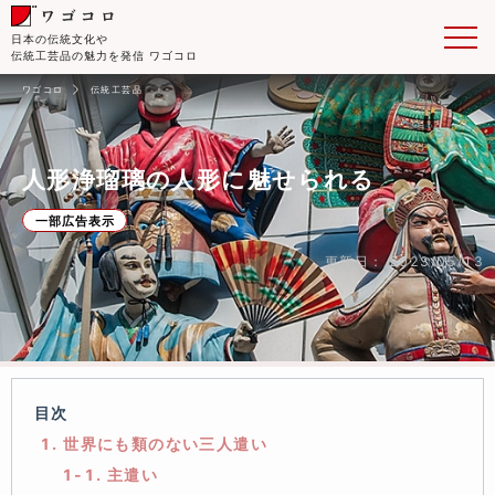
日本の伝統文化や
伝統工芸品の魅力を発信 ワゴコロ
ワゴコロ
伝統工芸品
人形浄瑠璃の人形に魅せられる
一部広告表示
更新日： 2023/05/13
目次
1. 世界にも類のない三人遣い
1-1. 主遣い