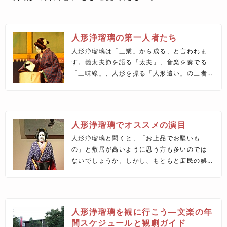
人形浄瑠璃の第一人者たち
人形浄瑠璃は「三業」から成る、と言われま
す。義太夫節を語る「太夫」、音楽を奏でる
「三味線」、人形を操る「人形遣い」の三者
が一体となって、ひとつの舞台がつくられる
のです。ここでは人形浄瑠璃の魅力と現代の
代表的な演者をご紹介します。
人形浄瑠璃でオススメの演目
人形浄瑠璃と聞くと、「お上品でお堅いも
の」と敷居が高いように思う方も多いのでは
ないでしょうか。しかし、もともと庶民の娯
楽だった人形浄瑠璃が、面白くないはずがあ
りません。現代を生きる私たちにも十分共感
できる思いが人形に託されて、より熱く激し
く、華麗に演じられます。
人形浄瑠璃を観に行こう―文楽の年
間スケジュールと観劇ガイド