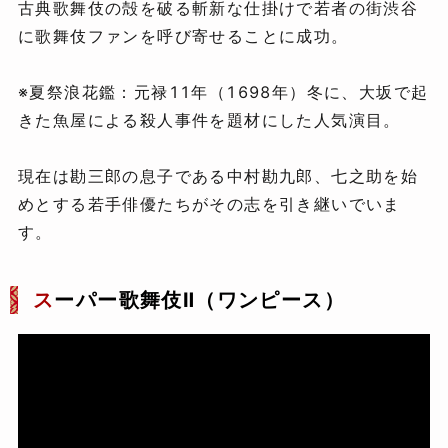
古典歌舞伎の殻を破る斬新な仕掛けで若者の街渋谷
に歌舞伎ファンを呼び寄せることに成功。
※夏祭浪花鑑：元禄11年（1698年）冬に、大坂で起
きた魚屋による殺人事件を題材にした人気演目。
現在は勘三郎の息子である中村勘九郎、七之助を始
めとする若手俳優たちがその志を引き継いでいま
す。
ス
ーパー歌舞伎Ⅱ（ワンピース）