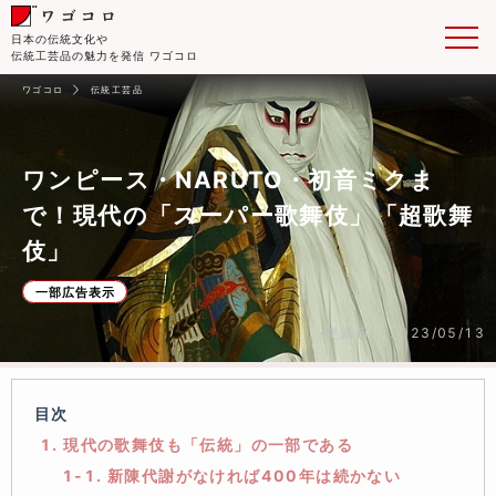
日本の伝統文化や
伝統工芸品の魅力を発信 ワゴコロ
ワゴコロ
伝統工芸品
ワンピース・NARUTO・初音ミクま
で！現代の「スーパー歌舞伎」「超歌舞
伎」
一部広告表示
更新日： 2023/05/13
目次
1. 現代の歌舞伎も「伝統」の一部である
1-1. 新陳代謝がなければ400年は続かない