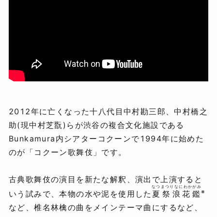
2012年に亡くなった十八代目中村勘三郎、中村橋之
助(現中村芝翫)らが渋谷の複合文化施設である
Bunkamura内シアターコクーンで1994年に始めた
のが「コクーン歌舞伎」です。
古典歌舞伎の演目を新たな解釈、演出で上演すると
なつまつりなにわかがみ
※
いう試みで、本物の水や泥を使用した
夏祭浪花鑑
など、椎名林檎の曲をメインテーマ曲にするなど、