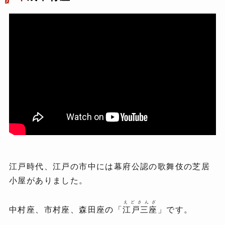
江戸時代、江戸の市中には幕府公認の歌舞伎の芝居
小屋がありました。
えどさんざ
中村座、市村座、森田座の「
江戸三座
」です。