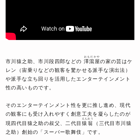
おもだかや
市川猿之助、市川段四郎などの
澤瀉屋
の家の芸はケ
レン（宙乗りなどの観客を驚かせる派手な演出法）
や派手な立ち回りを活用したエンターテインメント
性の高いものです。
そのエンターテインメント性を更に推し進め、現代
の観客にも受け入れやすく創意工夫を凝らしたのが
えんおう
現四代目猿之助の叔父、二代目
猿翁
（三代目市川猿
之助）創始の「スーバー歌舞伎」です。