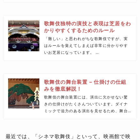
歌舞伎独特の演技と表現は芝居をわ
かりやすくするためのルール
「難しい」と思われがちな歌舞伎ですが、実
はルールを覚えてしまえば非常に分かりやす
いお芝居になっています。
というのも当時の歌舞伎は庶民の娯楽。しか
も現代と異なり芝居中に食事をしたりお酒を
飲むことも自由でした。
宴会をしながら観劇するようなもので、集中
歌舞伎の舞台装置 – 仕掛けの仕組
して観ているわけではないのです。
みを徹底解説！
歌舞伎の舞台装置には、演出に欠かせない驚
きの仕掛けがたくさんついています。ダイナ
ミックで迫力のある演出を見せるため、舞台
装置にさまざまな工夫をこらし、新しい演出
を可能にしていったのです。今回の記事では
そんな歌舞伎の舞台装置の数々を紹介してい
最近では、「シネマ歌舞伎」といって、映画館で映
きます。