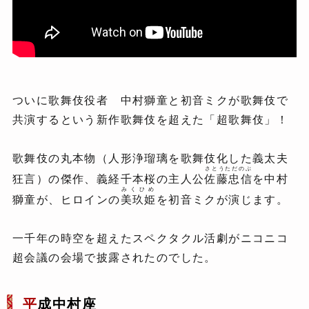
ついに歌舞伎役者 中村獅童と初音ミクが歌舞伎で
共演するという新作歌舞伎を超えた「超歌舞伎」！
歌舞伎の丸本物（人形浄瑠璃を歌舞伎化した義太夫
さとうただのぶ
狂言）の傑作、義経千本桜の主人公
佐藤忠信
を中村
みくひめ
獅童が、ヒロインの
美玖姫
を初音ミクが演じます。
一千年の時空を超えたスペクタクル活劇がニコニコ
超会議の会場で披露されたのでした。
平
成中村座