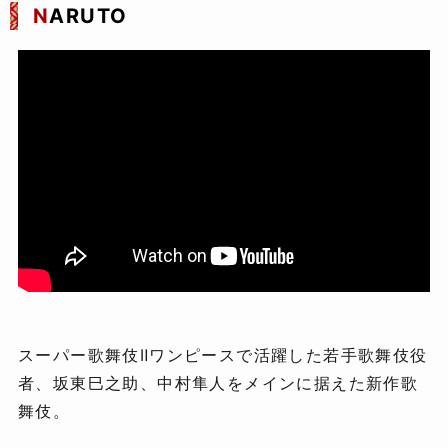
N
ARUTO
スーパー歌舞伎Ⅱワンピースで活躍した若手歌舞伎役
者、坂東巳之助、中村隼人をメインに据えた新作歌
舞伎。