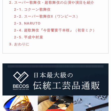
2. スーパー歌舞伎・超歌舞伎の公演や演目を紹介
2-1. コクーン歌舞伎
2-2. スーパー歌舞伎Ⅱ（ワンピース）
2-3. NARUTO
2-4. 超歌舞伎『今昔饗宴千本桜』（初音ミク）
2-5. 平成中村座
3. おわりに