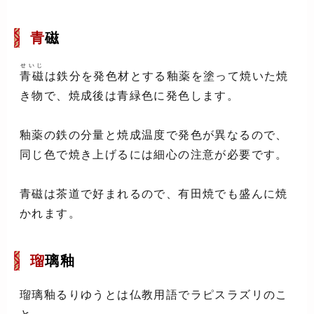
青
磁
せいじ
青磁
は鉄分を発色材とする釉薬を塗って焼いた焼
き物で、焼成後は青緑色に発色します。
釉薬の鉄の分量と焼成温度で発色が異なるので、
同じ色で焼き上げるには細心の注意が必要です。
青磁は茶道で好まれるので、有田焼でも盛んに焼
かれます。
瑠
璃釉
瑠璃釉るりゆう
とは仏教用語でラピスラズリのこ