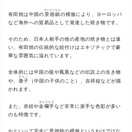
けいとくちん
有田焼は中国の
景徳鎮
の模倣により、ヨーロッパ
など海外への貿易品として発達した焼き物です。
そのため、日本人相手の他の産地の焼き物とは違
い、有田焼の伝統的な絵付けはエキゾチックで豪
華な雰囲気に溢れています。
全体的には中国の龍や鳳凰などの伝説上の生き物
からこ
や、
唐子
（中国の子供のこと）、吉祥紋などが描
かれます。
きんらんで
また、赤絵や
金襴手
など非常に派手な色彩が多い
のも特徴です。
かといって完全に景徳鎮の模倣というわけではな