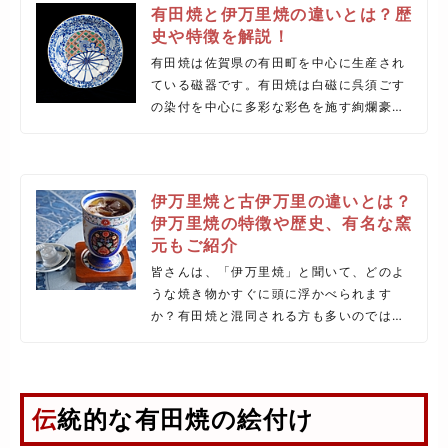
有田焼と伊万里焼の違いとは？歴
史や特徴を解説！
有田焼は佐賀県の有田町を中心に生産され
ている磁器です。有田焼は白磁に呉須ごす
の染付を中心に多彩な彩色を施す絢爛豪華
な色絵が特徴で、日本国内はもとより海外
でも高級磁器として高い評価を受けていま
す。
伊万里焼と古伊万里の違いとは？
伊万里焼の特徴や歴史、有名な窯
元もご紹介
皆さんは、「伊万里焼」と聞いて、どのよ
うな焼き物かすぐに頭に浮かべられます
か？有田焼と混同される方も多いのではな
いでしょうか。そこで、今回は伊万里焼に
ついて、有田焼との違いも含めて詳しく解
説していきたいと思います。
伝統的な有田焼の絵付け