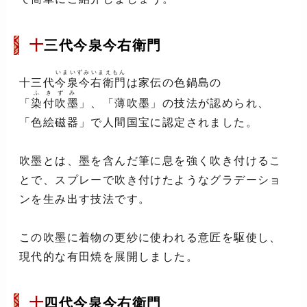
十
三代今泉今右衛門
いまいずみいまえもん
十三代
今泉今右衛門
は家伝の色鍋島の
ふきずみ
「
染付吹墨
」、「薄吹墨」の技法が認められ、
「色絵磁器」で人間国宝に認定されました。
吹墨とは、墨を含んだ筆に息を強く吹き付けるこ
とで、スプレーで吹き付けたようなグラデーショ
ンを生み出す技法です。
この吹墨に着物の更紗に使われる意匠を駆使し、
現代的な有田焼を展開しました。
十
四代今泉今右衛門