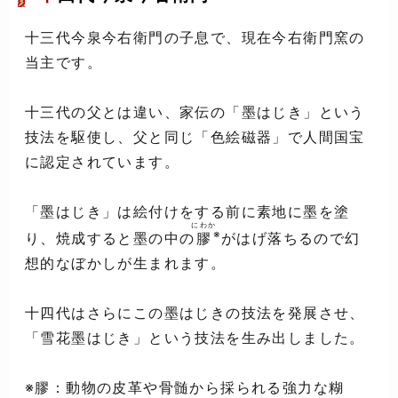
十三代今泉今右衛門の子息で、現在今右衛門窯の
当主です。
十三代の父とは違い、家伝の「墨はじき」という
技法を駆使し、父と同じ「色絵磁器」で人間国宝
に認定されています。
「墨はじき」は絵付けをする前に素地に墨を塗
にわか
※
り、焼成すると墨の中の
膠
がはげ落ちるので幻
想的なぼかしが生まれます。
十四代はさらにこの墨はじきの技法を発展させ、
「雪花墨はじき」という技法を生み出しました。
※膠：動物の皮革や骨髄から採られる強力な糊