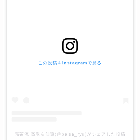
この投稿をInstagramで見る
売茶流 高取友仙窟(@baisa_ryu)がシェアした投稿