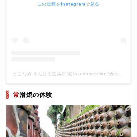
この投稿をInstagramで見る
とこなめ えんける道具店(@tokonameenkel)がシェアし
常
滑焼の体験