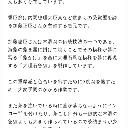
んも多く存在しています。
香臣窯は内閣総理大臣賞など数多くの受賞歴を誇
る加藤正臣さんが主催する窯元です。
加藤忠臣さんは常滑焼の伝統技法の一つである、
海藻の藻を器に掛けて焼くことでその模様が器に
写る「藻がけ」を基に大理石風な模様を器に再現
する「大理石急須」を製作しています。
この重厚感と色合いを出すために3度焼を施すた
め、大変手間のかかる作業です。
また茶を注いでいる時に蓋が落ちないようにイン
※4
ロー
を付けたり、茶こし部分も一般的な常滑の
急須よりも大きく作られているので茶詰まりが少