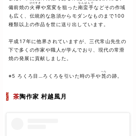
ひだすき
なんばんで
備前焼の
火襷
や窯変を狙った
南蛮手
などその作域
も広く、伝統的な急須からモダンなものまで100
種類以上の作品を世に送り出しています。
平成17年に他界されていますが、三代常山先生の
下で多くの作家や職人が学んでおり、現代の常滑
焼の発展に貢献しました。
へら
※5 ろくろ目…ろくろを引いた時の手や
箆
の跡。
茶
陶作家 村越風月