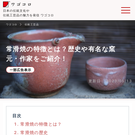
日本の伝統文化や
伝統工芸品の魅力を発信 ワゴコロ
ワゴコロ
伝統工芸品
常滑焼の特徴とは？歴史や有名な窯
元・作家をご紹介！
一部広告表示
更新日： 2023/05/13
目次
1. 常滑焼の特徴とは？
2. 常滑焼の歴史