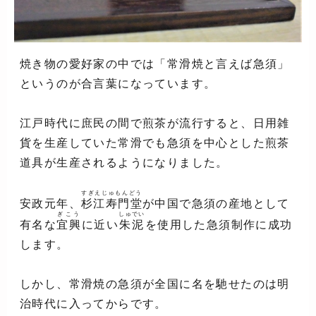
焼き物の愛好家の中では「常滑焼と言えば急須」
というのが合言葉になっています。
江戸時代に庶民の間で煎茶が流行すると、日用雑
貨を生産していた常滑でも急須を中心とした煎茶
道具が生産されるようになりました。
すぎえじゅもんどう
安政元年、
杉江寿門堂
が中国で急須の産地として
ぎこう
しゅでい
有名な
宜興
に近い
朱泥
を使用した急須制作に成功
します。
しかし、常滑焼の急須が全国に名を馳せたのは明
治時代に入ってからです。