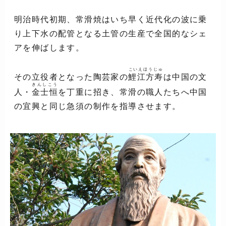
明治時代初期、常滑焼はいち早く近代化の波に乗
り上下水の配管となる土管の生産で全国的なシェ
アを伸ばします。
こいえほうじゅ
その立役者となった陶芸家の
鯉江方寿
は中国の文
きんしこう
人・
金士恒
を丁重に招き、常滑の職人たちへ中国
の宜興と同じ急須の制作を指導させます。