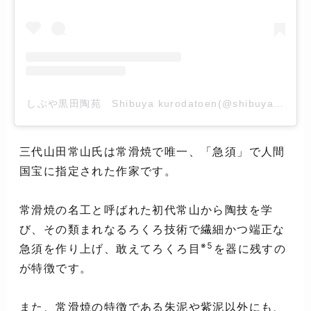
しぶや黒田陶苑 Shibuya kurodatoen(@shibuya_ku
三代山田常山氏は常滑焼で唯一、「急須」で人間
国宝に指定された作家です。
常滑焼の名工と呼ばれた初代常山から陶技を学
び、その類まれなるろくろ技術で繊細かつ端正な
※5
急須を作り上げ、敢えてろくろ目
を器に残すの
が特徴です。
また、常滑焼の特徴である朱泥や紫泥以外にも、