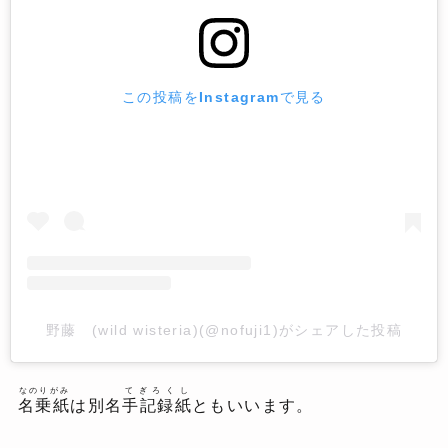
この投稿をInstagramで見る
野藤 (wild wisteria)(@nofuji1)がシェアした投稿
なのりがみ
てぎろくし
名乗紙
は別名
手記録紙
ともいいます。