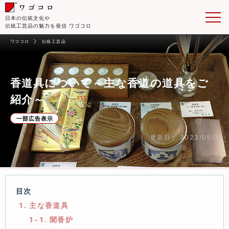
日本の伝統文化や
伝統工芸品の魅力を発信 ワゴコロ
ワゴコロ
伝統工芸品
香道具について～主な香道の道具をご
紹介～
一部広告表示
更新日： 2023/05/31
目次
1. 主な香道具
1-1. 聞香炉