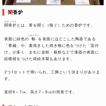
聞
香炉
ききごうろ
聞香炉
とは、香を聞く（嗅ぐ）ための香炉です。
うわぐすり
表面に緑色の
釉
を表面にほどこした陶器である
「青磁」や、素焼きした焼き物に色をつけた「染付
け」が多く、まれに金粉・銀粉などで漆器の表面に
絵模様をつけた蒔絵木製もあります。
2つ1セットで用いられ、三脚という決まりがありま
す。
直径6～7㎝、高さ7～8㎝の筒形です。