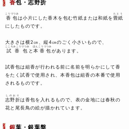
香
包・志野折
こうづつみ
たとう
香包
は小片にした香木を包む竹紙または和紙を
畳紙
にしたものです。
大きさは横2㎝、縦4㎝のごく小さいもので、
こころみこうづつみ
ほんこうづつみ
試香包
と
本香包
があります。
試香包は組香が行われる前に名前を明らかにして香
をたく試香で使用され、本香包は組香の本番で使用
されるものです。
しのおり
志野折
は香包を入れるもので、表の金地には春秋の
花と尾長鳥の絵が描かれています。
銀
葉・銀葉盤