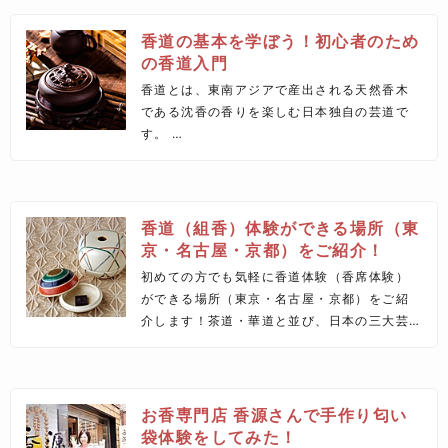
香道の基本を学ぼう！初心者のため
の香道入門
香道とは、東南アジアで産出される天然香木
である沈香の香りを楽しむ日本独自の芸道で
す。
ですが、あまり馴染みのない方も多い香道。
今回は、そんな香道の基本をご紹介します。
香道（組香）体験ができる場所（東
京・名古屋・京都）をご紹介！
初めての方でも気軽に香道体験（香席体験）
ができる場所（東京・名古屋・京都）をご紹
介します！茶道・華道と並び、日本の三大芸
道の一つである香道。先の2つに比べるとあま
り耳馴染みのない芸道ですが、全国各地で体
験会が催され、場所によってはすぐに席が埋
まるほど盛況なところもあるんですよ♪
お香専門店 香源さんで手作り匂い
袋体験をしてみた！