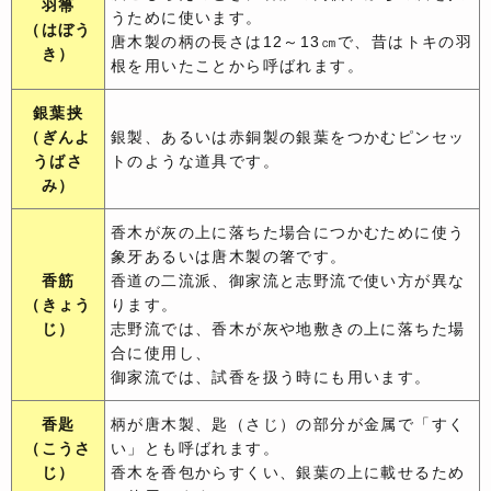
羽箒
うために使います。
（はぼう
唐木製の柄の長さは12～13㎝で、昔はトキの羽
き）
根を用いたことから呼ばれます。
銀葉挟
（ぎんよ
銀製、あるいは赤銅製の銀葉をつかむピンセッ
うばさ
トのような道具です。
み）
香木が灰の上に落ちた場合につかむために使う
象牙あるいは唐木製の箸です。
香筋
香道の二流派、御家流と志野流で使い方が異な
（きょう
ります。
じ）
志野流では、香木が灰や地敷きの上に落ちた場
合に使用し、
御家流では、試香を扱う時にも用います。
香匙
柄が唐木製、匙（さじ）の部分が金属で「すく
（こうさ
い」とも呼ばれます。
じ）
香木を香包からすくい、銀葉の上に載せるため