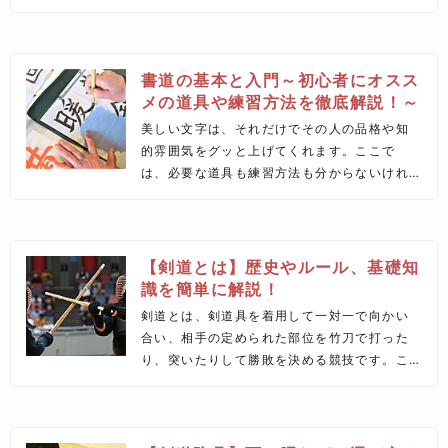
は、茶道初心者の方がお稽古のために用意す
るべき道具、家で楽しむために用意したい道
具を紹介します。
書道の基本と入門～初心者にオスス
メの道具や練習方法を徹底解説！～
美しい文字は、それだけでその人の品格や知
的雰囲気をグッと上げてくれます。ここで
は、必要な道具も練習方法も分からないけれ
ど書道を始めたい！という人のために、書道
を始めるために必要な事を解説します。筆の
持ち方や姿勢、書道の基本、どんな風に練習
を始めたら良いのかをオススメの書籍も含め
【剣道とは】歴史やルール、基礎知
お話していきます。
識を簡単に解説！
剣道とは、剣道具を着用して一対一で向かい
合い、相手の定められた部位を竹刀で打った
り、突いたりして勝敗を決める競技です。こ
の記事では、その歴史や特徴、ルール、道具
など、知っておくべき剣道の基本についてご
紹介します！