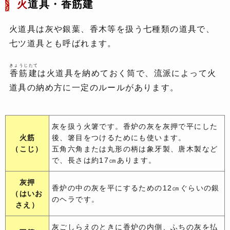
火
道具・香筋建
火道具は灰や銀葉、香木等を扱う七種類の道具で、
七ツ道具とも呼ばれます。
きょうじたて
香筋建
は火道具を納めておく筒で、流派によって火
道具の納め方に一定のルールがあります。
灰を扱う火箸です。香炉の灰を灰押で平にした
火筋
後、箸目をつけるためにも使います。
（こじ）
五角六角または丸形の柄は象牙製、唐木製など
で、長さは約17㎝あります。
灰押
香炉の中の灰を平にするための12㎝ぐらいの銀
（はいお
のヘラです。
さえ）
灰ごしらえのときに香炉の内側、ふちの灰を払