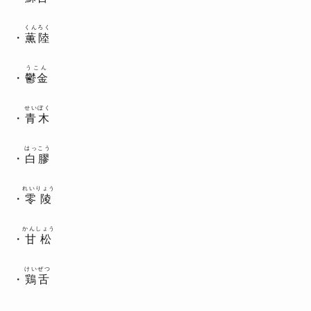
くんろく
・
薫陸
うこん
・
鬱金
せいぼく
・
青木
はっこう
・
白膠
れいりょう
・
零陵
かんしょう
・
甘松
けいぜつ
・
鶏舌