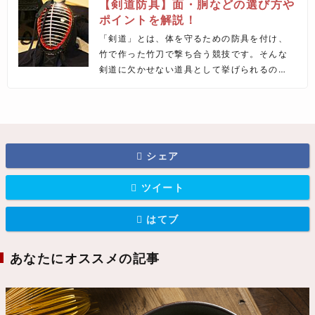
【剣道防具】面・胴などの選び方や
ポイントを解説！
「剣道」とは、体を守るための防具を付け、
竹で作った竹刀で撃ち合う競技です。そんな
剣道に欠かせない道具として挙げられるの
が、相手の竹刀から身を守る“防具”。本記事で
は、剣道の防具が一体どんなものなのか、そ
れぞれの防具の歴史や用途、選び方のポイン
トなどを詳しくご紹介します♪
シェア
ツイート
はてブ
あなたにオススメの記事