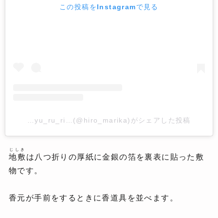
この投稿をInstagramで見る
…yu_ru_ri…(@hiro_marika)がシェアした投稿
じしき
地敷
は八つ折りの厚紙に金銀の箔を裏表に貼った敷
物です。
香元が手前をするときに香道具を並べます。