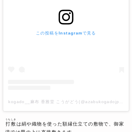
この投稿をInstagramで見る
kogado__麻布 香雅堂 こうがどう(@azabukogadojp)
うちしき
打敷
は絹や織物を使った額縁仕立ての敷物で、御家
流では畳の上に直接敷きます。