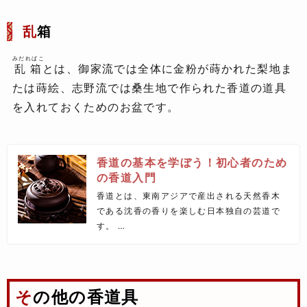
乱
箱
みだればこ
乱箱
とは、御家流では全体に金粉が蒔かれた梨地ま
たは蒔絵、志野流では桑生地で作られた香道の道具
を入れておくためのお盆です。
香道の基本を学ぼう！初心者のため
の香道入門
香道とは、東南アジアで産出される天然香木
である沈香の香りを楽しむ日本独自の芸道で
す。
ですが、あまり馴染みのない方も多い香道。
今回は、そんな香道の基本をご紹介します。
その他の香道具