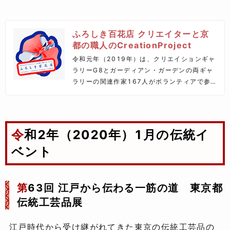
ふろしき百花店 クリエイターと京
都の職人のCreationProject
令和元年（2019年）は、クリエイションギャ
ラリーG8とガーディアン・ガーデンの両ギャ
ラリーの関連作家167人がボランティアで参
加し、京都の職人と協力して手捺染（てなっ
せん）の風呂敷を作成しました。
令和2年（2020年）1月の伝統イ
ベント
第
63回 江戸から伝わる一筋の道 東京都
伝統工芸品展
江戸時代から受け継がれてきた東京の伝統工芸品の