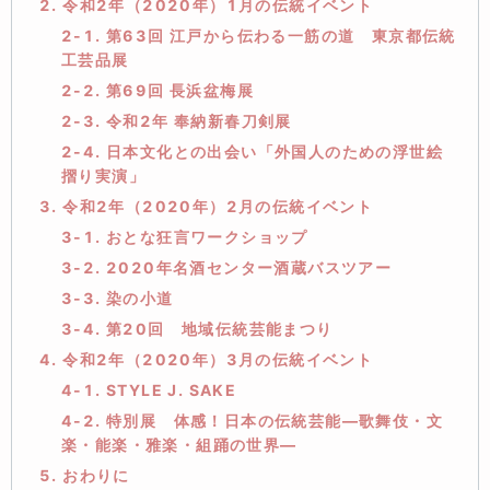
2. 令和2年（2020年）1月の伝統イベント
2-1. 第63回 江戸から伝わる一筋の道 東京都伝統
工芸品展
2-2. 第69回 長浜盆梅展
2-3. 令和2年 奉納新春刀剣展
2-4. 日本文化との出会い「外国人のための浮世絵
摺り実演」
3. 令和2年（2020年）2月の伝統イベント
3-1. おとな狂言ワークショップ
3-2. 2020年名酒センター酒蔵バスツアー
3-3. 染の小道
3-4. 第20回 地域伝統芸能まつり
4. 令和2年（2020年）3月の伝統イベント
4-1. STYLE J. SAKE
4-2. 特別展 体感！日本の伝統芸能―歌舞伎・文
楽・能楽・雅楽・組踊の世界―
5. おわりに