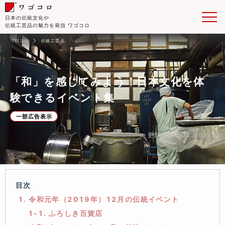
日本の伝統文化や
伝統工芸品の魅力を発信 ワゴコロ
ワゴコロ
伝統工芸品
「和」を感じてみよう！日本文化を体
験できるイベント集
一部広告表示
更新日： 2023/05/13
目次
1. 令和元年（2019年）12月の伝統イベント
1-1. ふろしき百貨店