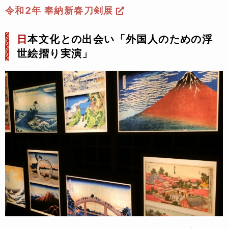
令和2年 奉納新春刀剣展
日
本文化との出会い「外国人のための浮
世絵摺り実演」