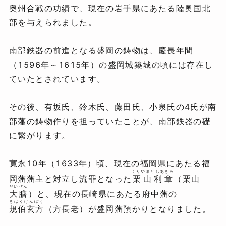
奥州合戦の功績で、現在の岩手県にあたる陸奥国北
部を与えられました。
南部鉄器の前進となる盛岡の鋳物は、慶長年間
（1596年～1615年）の盛岡城築城の頃には存在し
ていたとされています。
その後、有坂氏、鈴木氏、藤田氏、小泉氏の4氏が南
部藩の鋳物作りを担っていたことが、南部鉄器の礎
に繋がります。
寛永10年（1633年）頃、現在の福岡県にあたる福
くりやまとしあきら
岡藩藩主と対立し流罪となった
栗山利章
（栗山
だいぜん
大膳
）と、現在の長崎県にあたる府中藩の
きはくげんぼう
規伯玄方
（方長老）が盛岡藩預かりとなりました。