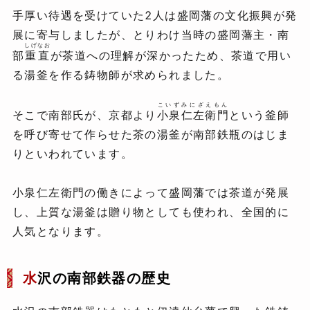
手厚い待遇を受けていた2人は盛岡藩の文化振興が発
展に寄与しましたが、とりわけ当時の盛岡藩主・南
しげなお
部
重直
が茶道への理解が深かったため、茶道で用い
る湯釜を作る鋳物師が求められました。
こいずみにざえもん
そこで南部氏が、京都より
小泉仁左衛門
という釜師
を呼び寄せて作らせた茶の湯釜が南部鉄瓶のはじま
りといわれています。
小泉仁左衛門の働きによって盛岡藩では茶道が発展
し、上質な湯釜は贈り物としても使われ、全国的に
人気となります。
水
沢の南部鉄器の歴史