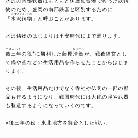
水沢の南部鉄器はもともと伊達仙台藩で興った鉄鋳
物のため、盛岡の南部鉄器と区別するために
みずさわいもの
「
水沢鋳物
」と呼ぶことがあります。
水沢鋳物のはじまりは平安時代にまで遡ります。
ごさんねん
きよひら
※
後三年
の役
に勝利した藤原
清衡
が、戦後経営とし
て鍋や釜などの生活用品を作らせたことからはじま
ります。
その後、生活用品だけでなく寺社や仏閣の一部の部
品も作るようになり、戦国時代には大砲の弾や武器
も製造するようになっていくのです。
※後三年の役：東北地方を舞台とした戦い。