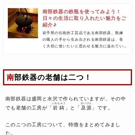
南部鉄器の鉄瓶を使ってみよう！
日々の生活に取り入れたい魅力をご
紹介♪
岩手県の伝統的工芸品である南部鉄器。熟練
の職人の手から生み出される南部鉄器は、長
く大切に使いたいと思わせる魅力に溢れてい
ます。この記事では南部鉄器の中でも人気の
あるアイテム、「南部鉄瓶」の特徴に加え、
選び方や使い方、お手入れ方法などについて
ご紹介しましょう！
南部鉄器の老舗は二つ！
南部鉄器は盛岡と水沢で作られていますが、その中
いわちゅう
おいげん
でも老舗の工房が「
岩鋳
」と「
及源
」です。
このニつの工房について、特徴をまとめてみまし
た。