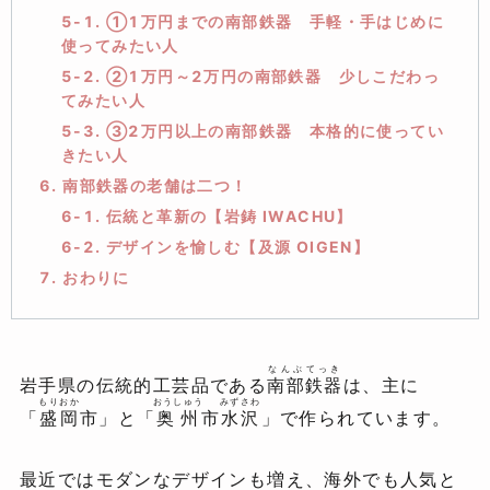
5-1. ①1万円までの南部鉄器 手軽・手はじめに
使ってみたい人
5-2. ②1万円～2万円の南部鉄器 少しこだわっ
てみたい人
5-3. ③2万円以上の南部鉄器 本格的に使ってい
きたい人
6. 南部鉄器の老舗は二つ！
6-1. 伝統と革新の【岩鋳 IWACHU】
6-2. デザインを愉しむ【及源 OIGEN】
7. おわりに
なんぶてっき
岩手県の伝統的工芸品である
南部鉄器
は、主に
もりおか
おうしゅう
みずさわ
「
盛岡
市」と「
奥州
市
水沢
」で作られています。
最近ではモダンなデザインも増え、海外でも人気と