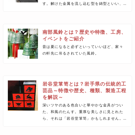
す。解けた金属を流し込む型を鋳型といい、
生型と焼型の2種類あります。今回は、焼型を
使用した鉄瓶の製造工程をご紹介します。
南部風鈴とは？歴史や特徴、工房、
イベントをご紹介
昔は夏になると必ずといっていいほど、家々
の軒先に吊るされていた風鈴。
岩谷堂箪笥とは？岩手県の伝統的工
芸品～特徴や歴史、種類、製造工程
を解説～
深いツヤのある色合いと華やかな金具がつい
た、和風のたんす。重厚な美しさに見とれた
ら、それは「岩谷堂箪笥」かもしれません。
岩手県が誇る伝統的工芸品である岩谷堂箪笥
は、優れた収納家具として、また和モダンな