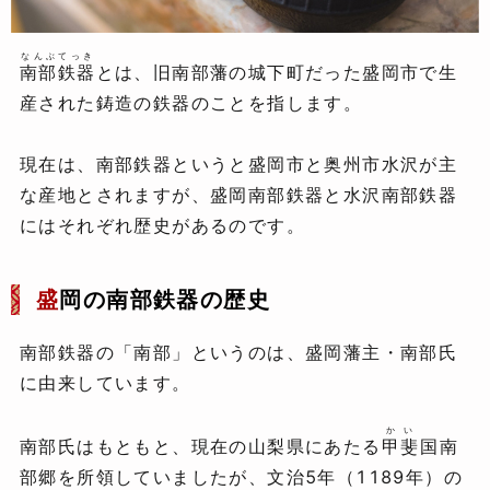
なんぶてっき
南部鉄器
とは、旧南部藩の城下町だった盛岡市で生
産された鋳造の鉄器のことを指します。
現在は、南部鉄器というと盛岡市と奥州市水沢が主
な産地とされますが、盛岡南部鉄器と水沢南部鉄器
にはそれぞれ歴史があるのです。
盛
岡の南部鉄器の歴史
南部鉄器の「南部」というのは、盛岡藩主・南部氏
に由来しています。
かい
南部氏はもともと、現在の山梨県にあたる
甲斐
国南
部郷を所領していましたが、文治5年（1189年）の