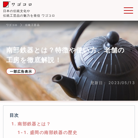
日本の伝統文化や
伝統工芸品の魅力を発信 ワゴコロ
ワゴコロ
伝統工芸品
南部鉄器とは？特徴や使い方、老舗の
工房を徹底解説！
一部広告表示
更新日： 2023/05/13
目次
1. 南部鉄器とは？
1-1. 盛岡の南部鉄器の歴史