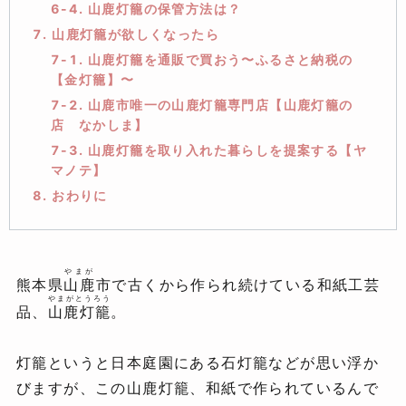
6-4. 山鹿灯籠の保管方法は？
7. 山鹿灯籠が欲しくなったら
7-1. 山鹿灯籠を通販で買おう〜ふるさと納税の
【金灯籠】〜
7-2. 山鹿市唯一の山鹿灯籠専門店【山鹿灯籠の
店 なかしま】
7-3. 山鹿灯籠を取り入れた暮らしを提案する【ヤ
マノテ】
8. おわりに
やまが
熊本県
山鹿
市で古くから作られ続けている和紙工芸
やまがとうろう
品、
山鹿灯籠
。
灯籠というと日本庭園にある石灯籠などが思い浮か
びますが、この山鹿灯籠、和紙で作られているんで