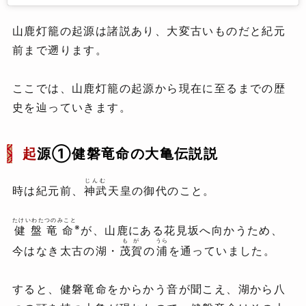
山鹿灯籠の起源は諸説あり、大変古いものだと紀元
前まで遡ります。
ここでは、山鹿灯籠の起源から現在に至るまでの歴
史を辿っていきます。
起
源①健磐竜命の大亀伝説説
じんむ
時は紀元前、
神武
天皇の御代のこと。
たけいわたつのみこと
※
健盤竜命
が、山鹿にある花見坂へ向かうため、
もが
うら
今はなき太古の湖・
茂賀
の
浦
を通っていました。
すると、健磐竜命をからかう音が聞こえ、湖から八