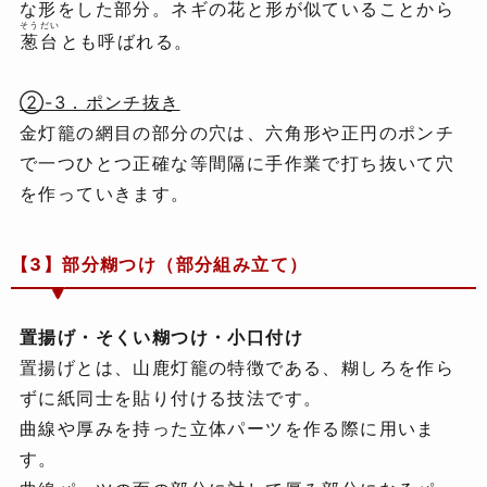
な形をした部分。ネギの花と形が似ていることから
そうだい
葱台
とも呼ばれる。
②-3．ポンチ抜き
金灯籠の網目の部分の穴は、六角形や正円のポンチ
で一つひとつ正確な等間隔に手作業で打ち抜いて穴
を作っていきます。
【3】部分糊つけ（部分組み立て）
置揚げ・そくい糊つけ・小口付け
置揚げとは、山鹿灯籠の特徴である、糊しろを作ら
ずに紙同士を貼り付ける技法です。
曲線や厚みを持った立体パーツを作る際に用いま
す。