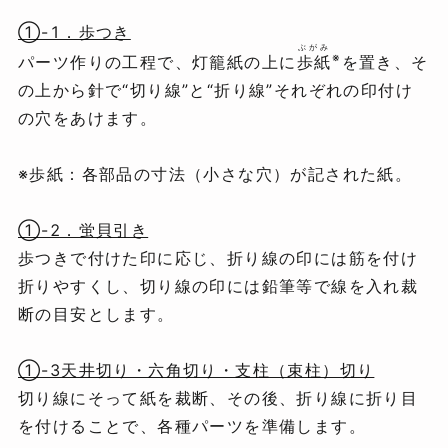
①-1．歩つき
ぶがみ
※
パーツ作りの工程で、灯籠紙の上に
歩紙
を置き、そ
の上から針で“切り線”と“折り線”それぞれの印付け
の穴をあけます。
※歩紙：各部品の寸法（小さな穴）が記された紙。
①-2．蛍貝引き
歩つきで付けた印に応じ、折り線の印には筋を付け
折りやすくし、切り線の印には鉛筆等で線を入れ裁
断の目安とします。
①-3天井切り・六角切り・支柱（束柱）切り
切り線にそって紙を裁断、その後、折り線に折り目
を付けることで、各種パーツを準備します。