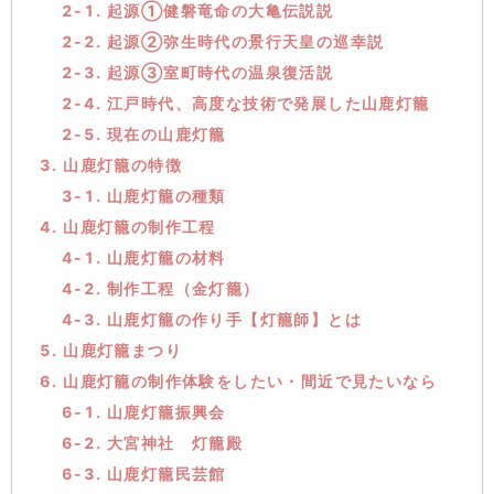
2-1. 起源①健磐竜命の大亀伝説説
2-2. 起源②弥生時代の景行天皇の巡幸説
2-3. 起源③室町時代の温泉復活説
2-4. 江戸時代、高度な技術で発展した山鹿灯籠
2-5. 現在の山鹿灯籠
3. 山鹿灯籠の特徴
3-1. 山鹿灯籠の種類
4. 山鹿灯籠の制作工程
4-1. 山鹿灯籠の材料
4-2. 制作工程（金灯籠）
4-3. 山鹿灯籠の作り手【灯籠師】とは
5. 山鹿灯籠まつり
6. 山鹿灯籠の制作体験をしたい・間近で見たいなら
6-1. 山鹿灯籠振興会
6-2. 大宮神社 灯籠殿
6-3. 山鹿灯籠民芸館