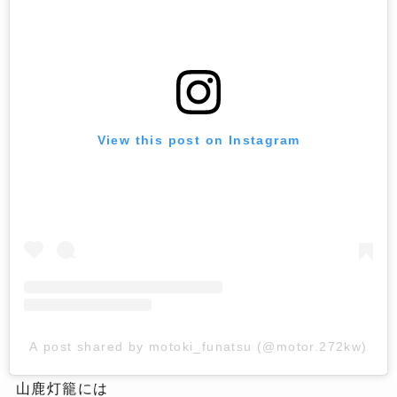
View this post on Instagram
A post shared by motoki_funatsu (@motor.272kw)
山鹿灯籠には