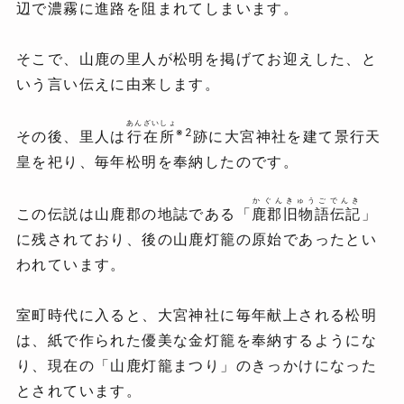
辺で濃霧に進路を阻まれてしまいます。
そこで、山鹿の里人が松明を掲げてお迎えした、と
いう言い伝えに由来します。
あんざいしょ
※2
その後、里人は
行在所
跡に大宮神社を建て景行天
皇を祀り、毎年松明を奉納したのです。
かぐんきゅうごでんき
この伝説は山鹿郡の地誌である「
鹿郡旧物語伝記
」
に残されており、後の山鹿灯籠の原始であったとい
われています。
室町時代に入ると、大宮神社に毎年献上される松明
は、紙で作られた優美な金灯籠を奉納するようにな
り、現在の「山鹿灯籠まつり」のきっかけになった
とされています。