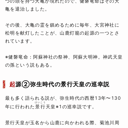
つの頭を持つ大亀が現れたので、健磐竜命はその大
亀を退治しました。
その後、大亀の霊を鎮めるために毎年、大宮神社に
松明を献灯したことが、山鹿灯籠の起源の一つとさ
れています。
※健磐竜命：阿蘇神社の祭神、阿蘇大明神。神武天皇
の孫という説もある。
起
源②弥生時代の景行天皇の巡幸説
最も多く語られる説が、弥生時代の西暦13年〜130
けいこう
年に行われた
景行
天皇※1の巡幸説です。
景行天皇が玉名から山鹿に向かわれる際、菊池川周