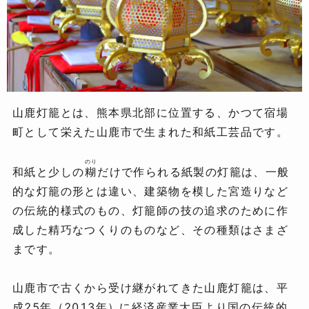
山鹿灯籠とは、熊本県北部に位置する、かつて宿場
町として栄えた山鹿市で生まれた和紙工芸品です。
のり
和紙と少しの
糊
だけで作られる紙製の灯籠は、一般
的な灯籠の形とは違い、建築物を模した宮造りなど
の伝統的様式のもの、灯籠師の技の追求のために作
成した精巧なつくりのものなど、その種類はさまざ
まです。
山鹿市で古くから受け継がれてきた山鹿灯籠は、平
成25年（2013年）に経済産業大臣より国の伝統的