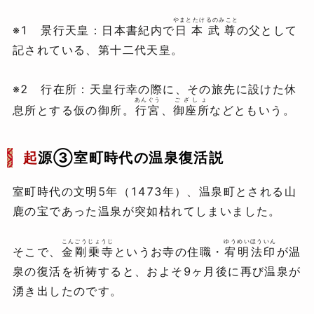
やまとたけるのみこと
※1 景行天皇：日本書紀内で
日本武尊
の父として
記されている、第十二代天皇。
※2 行在所：天皇行幸の際に、その旅先に設けた休
あんぐう
ござしょ
息所とする仮の御所。
行宮
、
御座所
などともいう。
起
源③室町時代の温泉復活説
室町時代の文明5年（1473年）、温泉町とされる山
鹿の宝であった温泉が突如枯れてしまいました。
こんごうじょうじ
ゆうめいほういん
そこで、
金剛乗寺
というお寺の住職・
宥明法印
が温
泉の復活を祈祷すると、およそ9ヶ月後に再び温泉が
湧き出したのです。