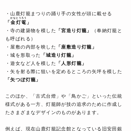
・山鹿灯籠まつりの踊り手の女性が頭に載せる
かなとうろう
「
金灯篭
」
・寺の建築物を模した
「宮造り灯籠」
（奉納灯籠と
も呼ばれる）
・屋敷の内部を映した
「座敷造り灯籠」
・城を形取った
「城造り灯籠」
・遊女など人を模した
「人形灯籠」
・矢を射る際に狙いを定めるところの矢坪を模した
「矢つぼ灯籠」
このほか、「古式台燈」や「鳥かご」といった伝統
様式がある一方、灯籠師が技の追求のために作成し
たさまざまなデザインのものがあります。
例えば、現在山鹿灯籠記念館となっている旧安田銀