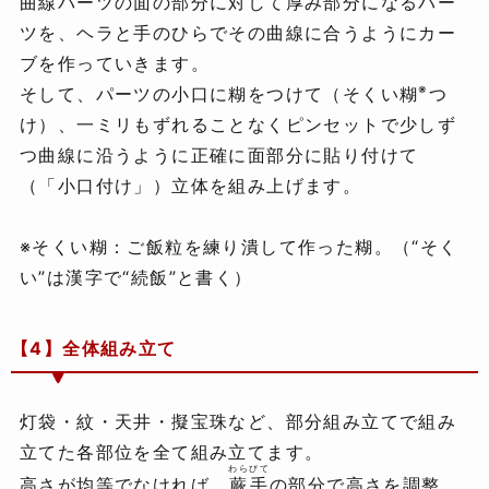
曲線パーツの面の部分に対して厚み部分になるパー
ツを、ヘラと手のひらでその曲線に合うようにカー
ブを作っていきます。
※
そして、パーツの小口に糊をつけて（そくい糊
つ
け）、一ミリもずれることなくピンセットで少しず
つ曲線に沿うように正確に面部分に貼り付けて
（「小口付け」）立体を組み上げます。
※そくい糊：ご飯粒を練り潰して作った糊。（“そく
い”は漢字で“続飯”と書く）
【4】全体組み立て
灯袋・紋・天井・擬宝珠など、部分組み立てで組み
立てた各部位を全て組み立てます。
わらびて
高さが均等でなければ、
蕨手
の部分で高さを調整。