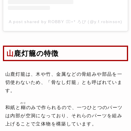
A post shared by ROBBY ◡̈⃝︎⋆︎* ろび (@y.f.robinson)
山鹿灯籠の特徴
山鹿灯籠は、木や竹、金属などの骨組みや部品を一
切使わないため、「骨なし灯籠」とも呼ばれていま
す。
のり
和紙と
糊
のみで作られるので、一つひとつのパーツ
は内部が空洞になっており、それらのパーツを組み
上げることで立体物を構築しています。