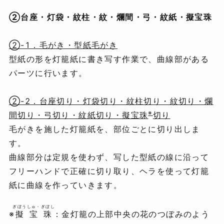
②台座・灯袋・紋柱・紋・爛間・弓・紋紙・擬宝珠
②-1．毛がき・型紙毛がき
型紙の形を灯籠紙に書き写す作業で、曲線部がある
パーツに行います。
②-2．台座切り・灯袋切り・紋柱切り・紋切り・爛
※
間切り・弓切り・紋紙切り・擬宝珠
切り
毛がきを施した灯籠紙を、部位ごとに切り出しま
す。
曲線部分は定規を使わず、写した型紙の線に沿って
フリーハンドで正確に切り取り、ヘラを使って灯籠
紙に曲線を作っていきます。
ぎぼうしゅ・ぎぼし
※
擬宝珠
：金灯籠の上部中央の花のつぼみのよう