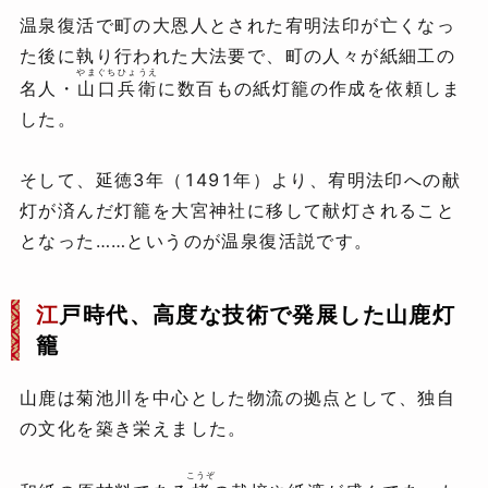
温泉復活で町の大恩人とされた宥明法印が亡くなっ
た後に執り行われた大法要で、町の人々が紙細工の
やまぐちひょうえ
名人・
山口兵衛
に数百もの紙灯籠の作成を依頼しま
した。
そして、延徳3年（1491年）より、宥明法印への献
灯が済んだ灯籠を大宮神社に移して献灯されること
となった……というのが温泉復活説です。
江
戸時代、高度な技術で発展した山鹿灯
籠
山鹿は菊池川を中心とした物流の拠点として、独自
の文化を築き栄えました。
こうぞ