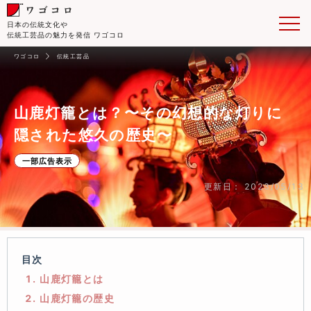
日本の伝統文化や
伝統工芸品の魅力を発信 ワゴコロ
ワゴコロ
伝統工芸品
山鹿灯籠とは？〜その幻想的な灯りに
隠された悠久の歴史〜
一部広告表示
更新日： 2023/05/13
目次
1. 山鹿灯籠とは
2. 山鹿灯籠の歴史