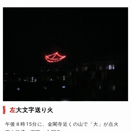
左
大文字送り火
午後８時15分に、金閣寺近くの山で「大」が点火