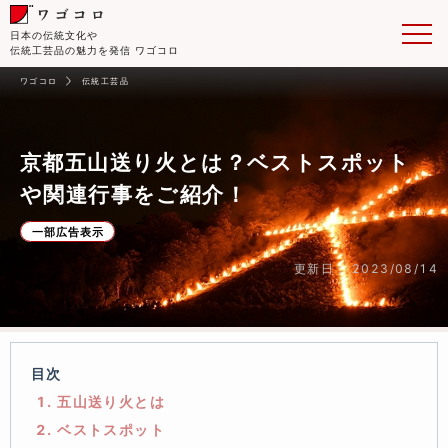
日本の伝統文化や
伝統工芸品の魅力を発信 ワゴコロ
ワゴコロ
伝統工芸品
京都五山送り火とは？ベストスポット
や関連行事をご紹介！
一部広告表示
更新日： 2023/08/14
目次
1. 五山送り火とは
2. ベストスポット