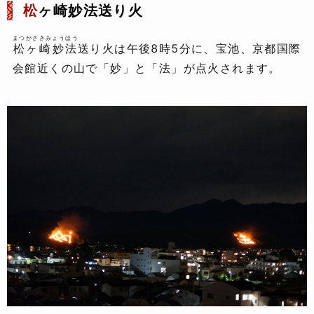
松
ヶ崎妙法送り火
まつがさきみょうほう
松ヶ崎妙法
送り火は午後8時5分に、宝池、京都国際
会館近くの山で「妙」と「法」が点火されます。