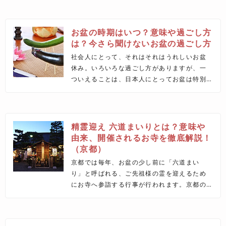
ズが聞こえてくる通り、まだまだ夏真っ盛り
の気候が続く期間です。ではなぜ、「秋」と
いう言葉が用いられているのでしょうか？
お盆の時期はいつ？意味や過ごし方
は？今さら聞けないお盆の過ごし方
社会人にとって、それはそれはうれしいお盆
休み。いろいろな過ごし方がありますが、一
ついえることは、日本人にとってお盆は特別
な期間のようです。この記事ではお盆の意味
や時期、過ごし方など基本的な知識について
まとめました。
精霊迎え 六道まいりとは？意味や
由来、開催されるお寺を徹底解説！
（京都）
京都では毎年、お盆の少し前に「六道まい
り」と呼ばれる、ご先祖様の霊を迎えるため
にお寺へ参詣する行事が行われます。京都の
人々は親しみを込めて、ご先祖様の霊のこと
を“お精霊さん”や“おしょらいさん”と呼び、こ
の行事を大切にしてきました。