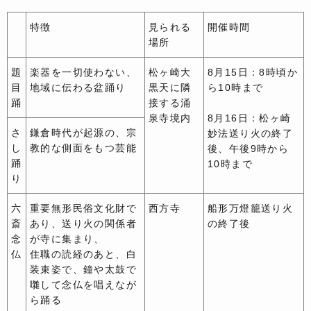
特徴
見られる
開催時間
場所
題
楽器を一切使わない、
松ヶ崎大
8月15日：8時頃か
目
地域に伝わる盆踊り
黒天に隣
ら10時まで
踊
接する涌
泉寺境内
8月16日：松ヶ崎
さ
鎌倉時代が起源の、宗
妙法送り火の終了
し
教的な側面をもつ芸能
後、午後9時から
踊
10時まで
り
六
重要無形民俗文化財で
西方寺
船形万燈籠送り火
斎
あり、送り火の関係者
の終了後
念
が寺に集まり、
仏
住職の読経のあと、白
装束姿で、鐘や太鼓で
囃して念仏を唱えなが
ら踊る