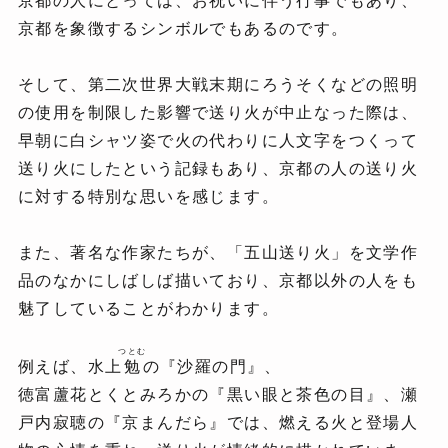
京都の人にとっては、お祝いに伴う行事でもあり、
京都を象徴するシンボルでもあるのです。
そして、第二次世界大戦末期にろうそくなどの照明
の使用を制限した影響で送り火が中止なった際は、
早朝に白シャツ姿で火の代わりに人文字をつくって
送り火にしたという記録もあり、京都の人の送り火
に対する特別な思いを感じます。
また、著名な作家たちが、「五山送り火」を文学作
品のなかにしばしば描いており、京都以外の人をも
魅了していることがわかります。
つとむ
例えば、水上
勉
の『沙羅の門』、
徳富蘆花
とくとみろか
の『黒い眼と茶色の目』、瀬
戸内寂聴の『京まんだら』では、燃える火と登場人