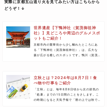
実際に京都五山送り火を見てみたい方はこちらから
どうぞ！↓
世界遺産【下鴨神社（賀茂御祖神
社）】見どころや周辺のグルメスポ
ットもご紹介！
京都市内の繁華街から少し離れたところにあ
る「下鴨神社（賀茂御祖神社）」は、広大な
森が広がる癒しのスポットです。鴨川（賀茂
川）の下流に祀られていることからその名で
呼ばれ、世界文化遺産にも登録されていま
す。この記事では、下鴨神社の歴史やイベン
ト、周辺のグルメスポットなどの情報をご紹
立秋とは？2024年は8月7日！食
介します♪
べ物や行事をご紹介
「立秋」とは、毎年8月8日頃から次の節気の
「処暑」までの15日間のことをさします。こ
の時期になると天気予報で「暦の上では秋で
すが、暑い日が続くでしょう」というフレー