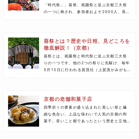
「時代祭」。葵祭、祇園祭と並ぶ京都三大祭
の一つに称され、参加者およそ2000人、長さ
2㎞におよぶ時代行列が都大路を練り歩きま
す。この記事では、令和の時代にも受け継が
れている京都市民の心意気とも重ね合わせ
て、時代祭の由来や見どころルートなどをテ
葵祭とは？歴史や日程、見どころを
ーマにご紹介します。
徹底解説！（京都）
葵祭とは、祇園祭と時代祭に並ぶ京都三大祭
りの一つです。他の2つの祭りに先駆け、毎年
5月15日に行われる賀茂社（上賀茂かみがも
神社と下鴨しもがも神社）の例祭です。この
記事では、そんな葵祭の由来をはじめ、どの
ようなお祭りなのか、葵祭の見どころをご紹
介します！
京都の老舗和菓子店
四季折々の要素が盛り込まれた美しい形と繊
細な色合い、上品な味わいで人気の京都の和
菓子。長いこと都であったという歴史と立地
などの条件が、京都の菓子文化を発展させて
きました。