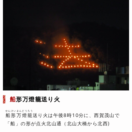
船
形万燈籠送り火
せんけいまんどうろう
船形万燈籠
送り火は午後8時10分に、西賀茂山で
「船」の形が点火北山通（北山大橋から北西)