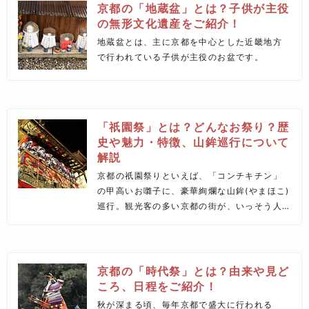
京都の「地蔵盆」とは？子供が主役
の無形文化遺産をご紹介！
地蔵盆とは、主に京都を中心とした近畿地方
で行われている子供が主役のお盆です。
「祇園祭」とは？どんなお祭り？歴
史や魅力・特徴、山鉾巡行について
解説
京都の祇園祭りといえば、「コンチキチン」
の甲高いお囃子に、豪華絢爛な山鉾(やまほこ)
巡行。観光客の多い京都の街が、いっそう人
であふれる夏のお祭りです。特に、山鉾行事
はユネスコの無形文化遺産にも登録され、毎
年数十万人が見物に訪れるそうです。
京都の「時代祭」とは？由来や見ど
ころ、日程をご紹介！
秋が深まる頃、毎年京都で盛大に行われる