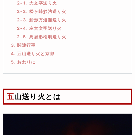
2-1. 大文字送り火
2-2. 松ヶ崎妙法送り火
2-3. 船形万燈籠送り火
2-4. 左大文字送り火
2-5. 鳥居形松明送り火
3. 関連行事
4. 五山送り火と京都
5. おわりに
五山送り火とは