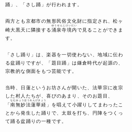
踊」、「さし踊」が行われます。
両方とも京都市の無形民俗文化財に指定され、松ヶ
ゆうせんじけいだい
崎大黒天に隣接する
涌泉寺境内
で見ることができま
す。
「さし踊り」は、楽器を一切使わない、地域に伝わ
る盆踊りですが、「題目踊」は鎌倉時代が起源の、
宗教的な側面をもつ芸能です。
当時、日蓮というお坊さんが開いた、法華宗に改宗
した村人たちが、喜びのあまり、そのお題目、
なむみょうほうれんげきょう
「
南無妙法蓮華経
」を唱えて小躍りしてまわったこ
とから発生した踊りで、太鼓を打ち、円陣をつくっ
て踊る盆踊りの一種です。