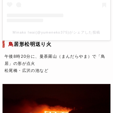
Minako Iwai(@yumeneko375)がシェアした投稿
鳥
居形松明送り火
午後8時20分に、曼荼羅山（まんだらやま）で「鳥
居」の形が点火
松尾橋・広沢の池など