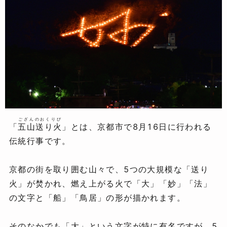
ござんのおくりび
「
五山送り火
」とは、京都市で8月16日に行われる
伝統行事です。
京都の街を取り囲む山々で、5つの大規模な「送り
火」が焚かれ、燃え上がる火で「大」「妙」「法」
の文字と「船」「鳥居」の形が描かれます。
そのなかでも「大」という文字が特に有名ですが、5